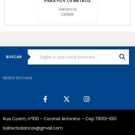
PARA PDV 1,5 METROS
Venancio
CK15AF
BUSCAR
REDES SOCIAIS
Rua Coxim, nº100 - Coronel Antonino - Cep:79013-550
baltecbalancas@gmail.com