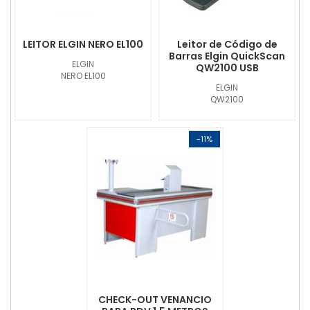
LEITOR ELGIN NERO EL100
Leitor de Código de
Barras Elgin QuickScan
ELGIN
QW2100 USB
NERO EL100
ELGIN
QW2100
-11%
CHECK-OUT VENANCIO