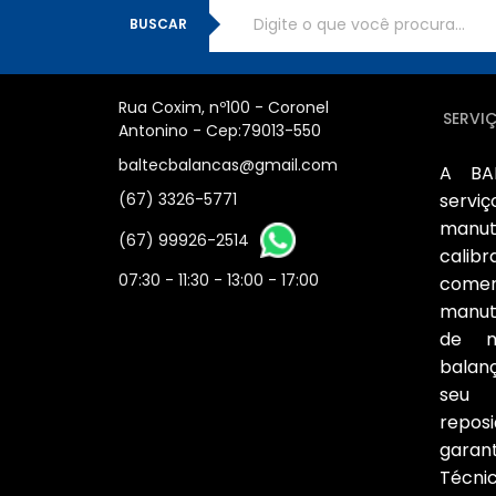
BUSCAR
Rua Coxim, nº100 - Coronel
SERVI
Antonino - Cep:79013-550
baltecbalancas@gmail.com
A BA
(67) 3326-5771
serv
manu
(67) 99926-2514
cali
07:30 - 11:30 - 13:00 - 17:00
comer
manut
de m
balan
seu 
repos
garan
Técni