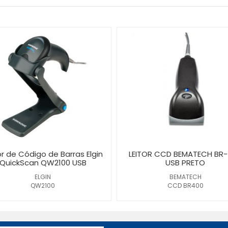
Bematech
or de Código de Barras Elgin
LEITOR CCD BEMATECH BR
QuickScan QW2100 USB
USB PRETO
ELGIN
BEMATECH
QW2100
CCD BR400