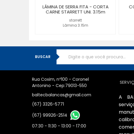
LÂMINA DE SERRA FITA - CORTA
CO
CARNE STARRETT UNI. 3.15m
starrett
Lâmina 3.15m
BUSCAR
Rua Coxim, nº100 - Coronel
SERVI
Antonino - Cep:79013-550
baltecbalancas@gmail.com
A BA
(67) 3326-5771
serv
manu
(67) 99926-2514
cali
07:30 - 11:30 - 13:00 - 17:00
comer