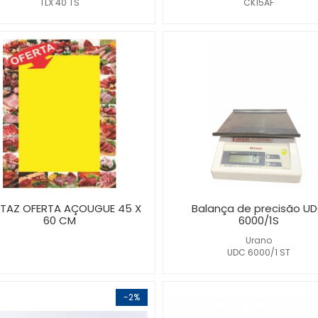
TLX 40 TS
CK15AF
TAZ OFERTA AÇOUGUE 45 X
Balança de precisão U
60 CM
6000/1S
Urano
UDC 6000/1 ST
-2%