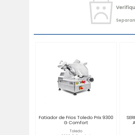
Verifiq
Separamo
Fatiador de Frios Toledo Prix 9300
SER
G Comfort
A
Toledo