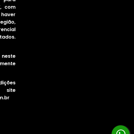
E, com
haver
egião,
encial
tados.
 neste
amente
ções
 site
m.br