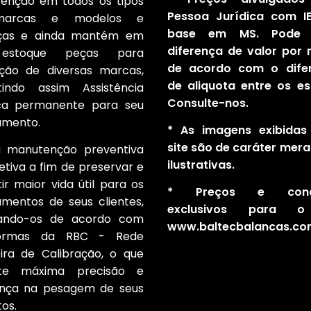
enção em todos os tipos
Pessoa Jurídica com I
arcas e modelos e
base em MS. Pode 
ças e ainda mantém em
diferença de valor por r
estoque peças para
de acordo com o difer
ição de diversas marcas,
de aliquota entre os es
tindo assim Assistência
Consulte-nos.
ca permanente para seu
amento.
* As imagens exibidas
site são de caráter mer
a manutenção preventiva
ilustrativas.
etiva a fim de preservar e
ir maior vida útil para os
* Preços e condi
amentos de seus clientes,
exclusivos para o
rando-os de acordo com
www.baltecbalancas.co
ormas da RBC - Rede
eira de Calibração, o que
nte máxima precisão e
ança na pesagem de seus
os.