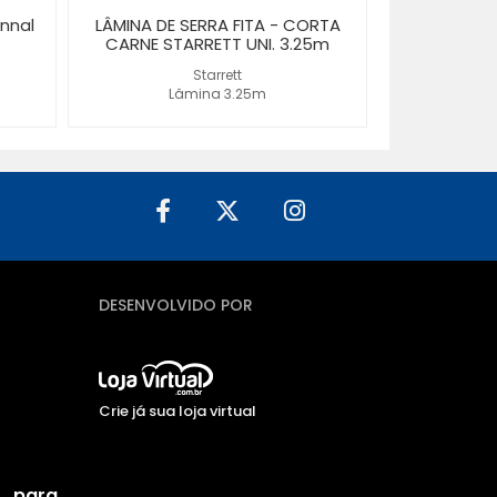
nnal
LÂMINA DE SERRA FITA - CORTA
CARNE STARRETT UNI. 3.25m
Starrett
Lâmina 3.25m
DESENVOLVIDO POR
Crie já sua loja virtual
 para