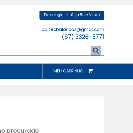
Fazer login
- Seja Bem Vindo
baltecbalancas@gmail.com
(67) 3326-5771
MEU CARRINHO
rmo procurado