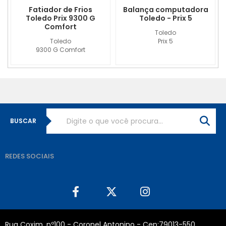
Fatiador de Frios
Balança computadora
Toledo Prix 9300 G
Toledo - Prix 5
Comfort
Toledo
Toledo
Prix 5
9300 G Comfort
BUSCAR
REDES SOCIAIS
Rua Coxim, nº100 - Coronel Antonino - Cep:79013-550