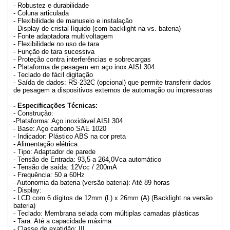
- Robustez e durabilidade
- Coluna articulada
- Flexibilidade de manuseio e instalação
- Display de cristal líquido (com backlight na vs. bateria)
- Fonte adaptadora multivoltagem
- Flexibilidade no uso de tara
- Função de tara sucessiva
- Proteção contra interferências e sobrecargas
- Plataforma de pesagem em aço inox AISI 304
- Teclado de fácil digitação
- Saída de dados: RS-232C (opcional) que permite transferir dados
de pesagem a dispositivos externos de automação ou impressoras
- Especificações Técnicas:
- Construção:
-Plataforma: Aço inoxidável AISI 304
- Base: Aço carbono SAE 1020
- Indicador: Plástico ABS na cor preta
- Alimentação elétrica:
- Tipo: Adaptador de parede
- Tensão de Entrada: 93,5 a 264,0Vca automático
- Tensão de saída: 12Vcc / 200mA
- Frequência: 50 a 60Hz
- Autonomia da bateria (versão bateria): Até 89 horas
- Display:
- LCD com 6 dígitos de 12mm (L) x 26mm (A) (Backlight na versão
bateria)
- Teclado: Membrana selada com múltiplas camadas plásticas
- Tara: Até a capacidade máxima
- Classe de exatidão: III